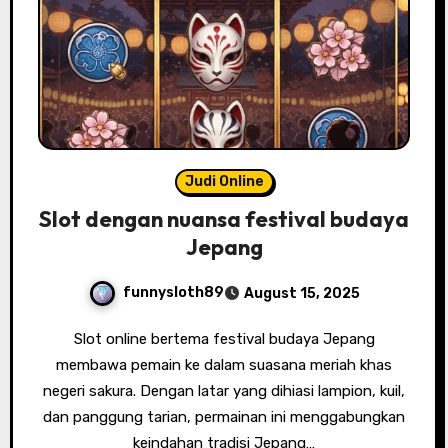
Judi Online
Slot dengan nuansa festival budaya
Jepang
funnysloth89
August 15, 2025
Slot online bertema festival budaya Jepang
membawa pemain ke dalam suasana meriah khas
negeri sakura. Dengan latar yang dihiasi lampion, kuil,
dan panggung tarian, permainan ini menggabungkan
keindahan tradisi Jepang…