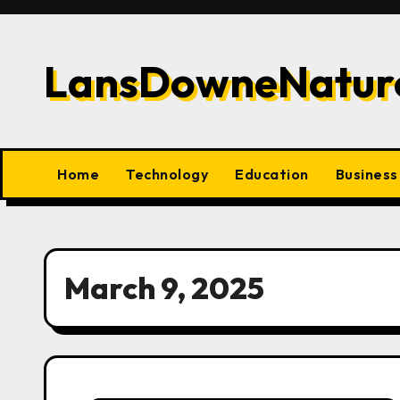
Skip
to
content
LansDowneNatur
Home
Technology
Education
Business
March 9, 2025