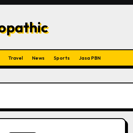
opathic
Travel
News
Sports
Jasa PBN