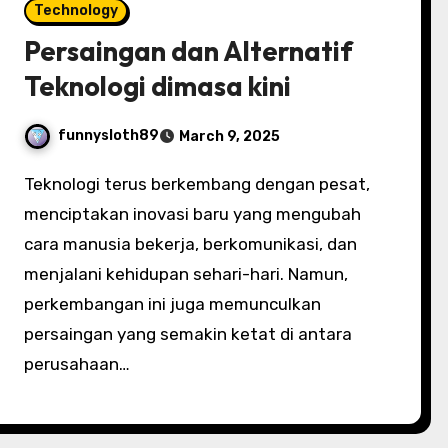
Technology
Persaingan dan Alternatif
Teknologi dimasa kini
funnysloth89
March 9, 2025
Teknologi terus berkembang dengan pesat,
menciptakan inovasi baru yang mengubah
cara manusia bekerja, berkomunikasi, dan
menjalani kehidupan sehari-hari. Namun,
perkembangan ini juga memunculkan
persaingan yang semakin ketat di antara
perusahaan…