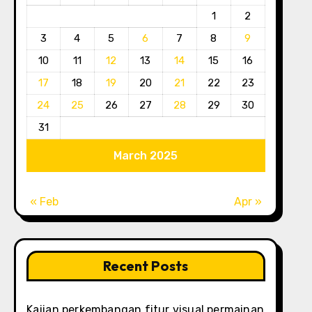
1
2
3
4
5
6
7
8
9
10
11
12
13
14
15
16
17
18
19
20
21
22
23
24
25
26
27
28
29
30
31
March 2025
« Feb
Apr »
Recent Posts
Kajian perkembangan fitur visual permainan