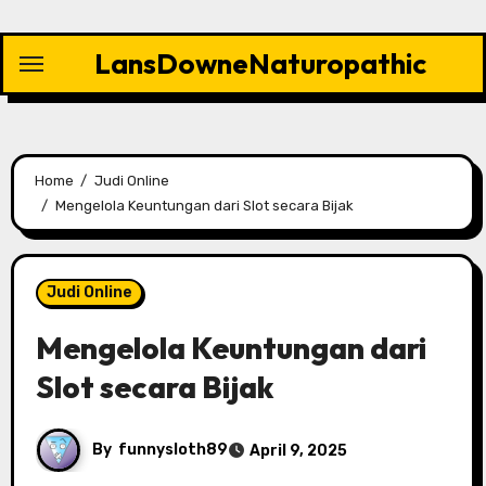
Skip
to
LansDowneNaturopathic
content
Home
Judi Online
Mengelola Keuntungan dari Slot secara Bijak
Judi Online
Mengelola Keuntungan dari
Slot secara Bijak
By
funnysloth89
April 9, 2025