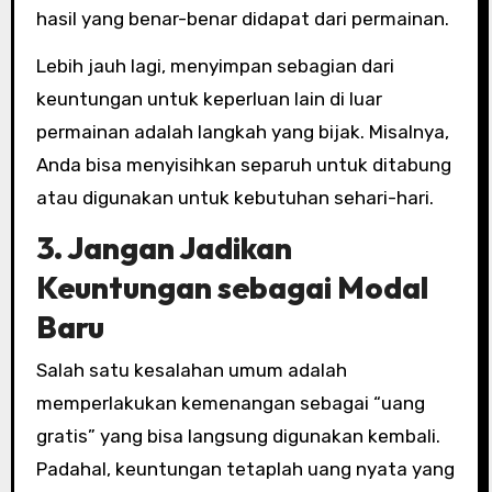
hasil yang benar-benar didapat dari permainan.
Lebih jauh lagi, menyimpan sebagian dari
keuntungan untuk keperluan lain di luar
permainan adalah langkah yang bijak. Misalnya,
Anda bisa menyisihkan separuh untuk ditabung
atau digunakan untuk kebutuhan sehari-hari.
3. Jangan Jadikan
Keuntungan sebagai Modal
Baru
Salah satu kesalahan umum adalah
memperlakukan kemenangan sebagai “uang
gratis” yang bisa langsung digunakan kembali.
Padahal, keuntungan tetaplah uang nyata yang