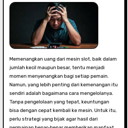
Memenangkan uang dari mesin slot, baik dalam
jumlah kecil maupun besar, tentu menjadi
momen menyenangkan bagi setiap pemain.
Namun, yang lebih penting dari kemenangan itu
sendiri adalah bagaimana cara mengelolanya.
Tanpa pengelolaan yang tepat, keuntungan
bisa dengan cepat kembali ke mesin. Untuk itu,
perlu strategi yang bijak agar hasil dari
permainan benar-benar memberikan manfaat.