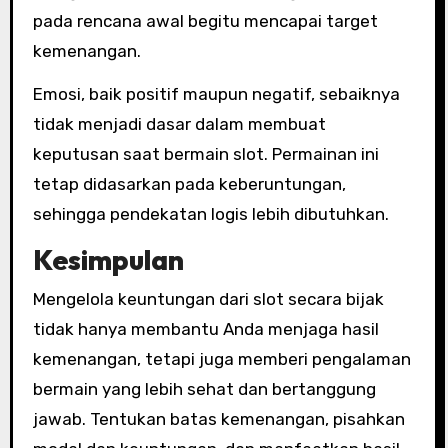
pada rencana awal begitu mencapai target
kemenangan.
Emosi, baik positif maupun negatif, sebaiknya
tidak menjadi dasar dalam membuat
keputusan saat bermain slot. Permainan ini
tetap didasarkan pada keberuntungan,
sehingga pendekatan logis lebih dibutuhkan.
Kesimpulan
Mengelola keuntungan dari slot secara bijak
tidak hanya membantu Anda menjaga hasil
kemenangan, tetapi juga memberi pengalaman
bermain yang lebih sehat dan bertanggung
jawab. Tentukan batas kemenangan, pisahkan