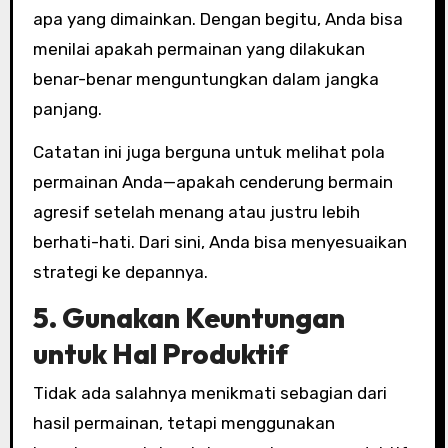
apa yang dimainkan. Dengan begitu, Anda bisa
menilai apakah permainan yang dilakukan
benar-benar menguntungkan dalam jangka
panjang.
Catatan ini juga berguna untuk melihat pola
permainan Anda—apakah cenderung bermain
agresif setelah menang atau justru lebih
berhati-hati. Dari sini, Anda bisa menyesuaikan
strategi ke depannya.
5. Gunakan Keuntungan
untuk Hal Produktif
Tidak ada salahnya menikmati sebagian dari
hasil permainan, tetapi menggunakan