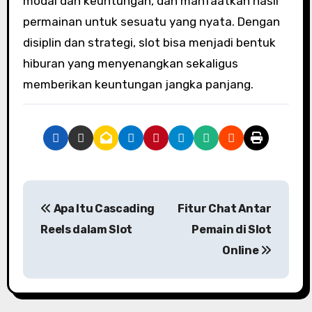
modal dan keuntungan, dan manfaatkan hasil
permainan untuk sesuatu yang nyata. Dengan
disiplin dan strategi, slot bisa menjadi bentuk
hiburan yang menyenangkan sekaligus
memberikan keuntungan jangka panjang.
P
Apa Itu Cascading
Fitur Chat Antar
o
Reels dalam Slot
Pemain di Slot
s
Online
t
n