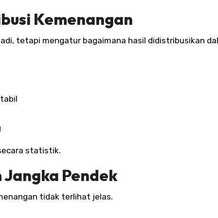
ibusi Kemenangan
i, tetapi mengatur bagaimana hasil didistribusikan d
tabil
g
cara statistik.
 Jangka Pendek
nangan tidak terlihat jelas.