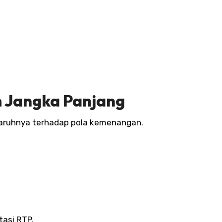
 Jangka Panjang
garuhnya terhadap pola kemenangan.
tasi RTP.