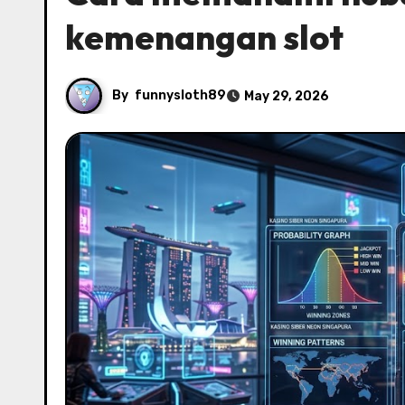
kemenangan slot
By
funnysloth89
May 29, 2026