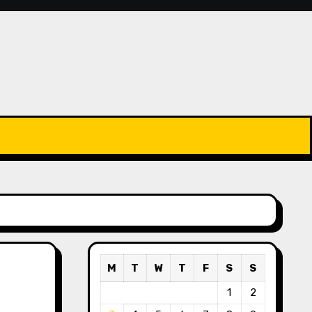
M
T
W
T
F
S
S
1
2