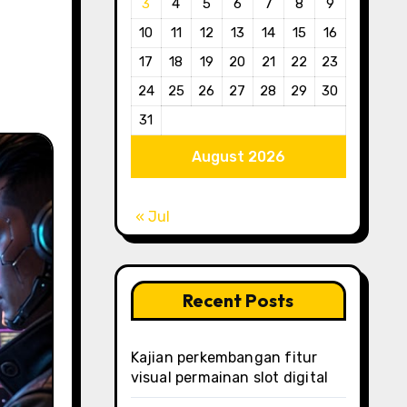
3
4
5
6
7
8
9
10
11
12
13
14
15
16
17
18
19
20
21
22
23
24
25
26
27
28
29
30
31
August 2026
« Jul
Recent Posts
Kajian perkembangan fitur
visual permainan slot digital