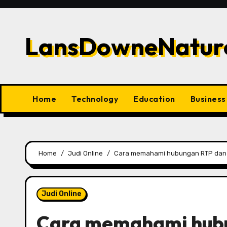
Skip
to
content
LansDowneNatur
Home
Technology
Education
Business
Home
Judi Online
Cara memahami hubungan RTP dan 
Judi Online
Cara memahami hubu